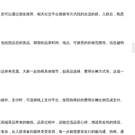
。您可以通过朋友推荐、相关社交平台搜索等方式找到合适的群。入群后，熟悉
。包括想品尝的茶品、期望的品茶时间、地点、可接受的价格范围等。信息越明
表达拼单意愿。大家一起协商具体细节，如茶品选择、费用分摊方式等。达成一
单操作。支付时，可选择线上支付平台，按照协商好的费用分摊比例完成支付。
受高端茶品带来的愉悦。品茶过程中，还能交流品茶心得，增进茶友间的情谊。
不复杂，从入群准备到最终享受茶局，每一步都需要茶友们积极沟通、协商。通